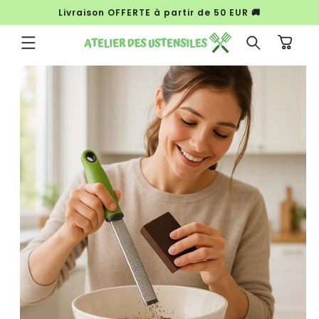
et
Livraison OFFERTE à partir de 50 EUR 🚚
passer
au
contenu
Panier
Passer aux
informations
produits