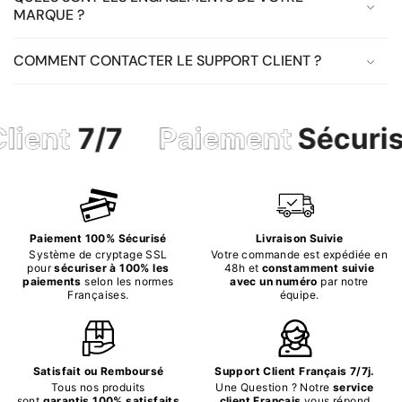
MARQUE ?
COMMENT CONTACTER LE SUPPORT CLIENT ?
t
7/7
Paiement
Sécurisé
Paiement 100% Sécurisé
Livraison Suivie
Système de cryptage SSL
Votre commande est expédiée en
pour
sécuriser à 100% les
48h et
constamment suivie
paiements
selon les normes
avec un numéro
par notre
Françaises.
équipe.
Satisfait ou Remboursé
Support Client Français 7/7j.
Tous nos produits
Une Question ? Notre
service
sont
garantis 100% satisfaits
client Français
vous répond