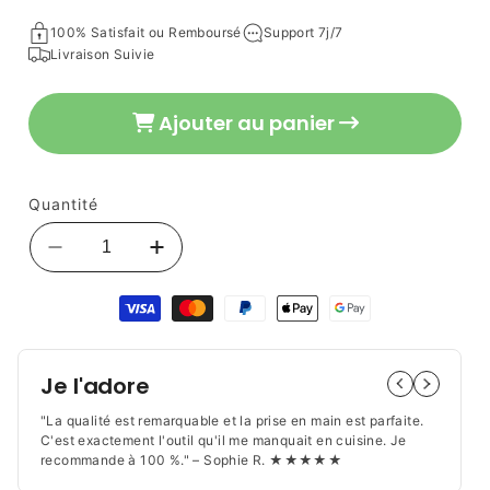
habituel
100% Satisfait ou Remboursé
Support 7j/7
Livraison Suivie
Ajouter au panier
Quantité
Réduire
Augmenter
la
la
Moyens
quantité
quantité
de
de
de
paiement
RAPE
RAPE
|
|
Je l'adore
Zestra™
Zestra™
"La qualité est remarquable et la prise en main est parfaite.
C'est exactement l'outil qu'il me manquait en cuisine. Je
recommande à 100 %." – Sophie R. ★★★★★