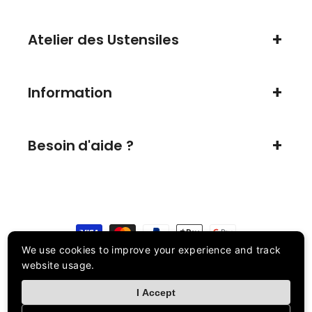
Atelier des Ustensiles
Information
Besoin d'aide ?
Moyens
de
paiement
We use cookies to improve your experience and track
website usage.
© 2026,
Atelier des ustensiles
Politique de remboursement
I Accept
Politique de confidentialité
Conditions d’utilisation